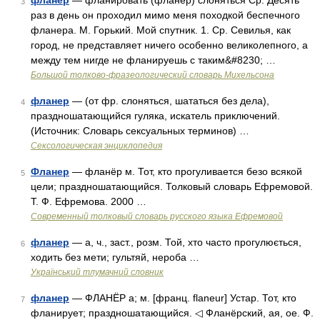
фланер
— фланировать (фланер) слоняться Ср. Десять
3
раз в день он проходил мимо меня походкой беспечного
фланера. М. Горький. Мой спутник. 1. Ср. Севилья, как
город, не представляет ничего особенно великолепного, а
между тем нигде не фланируешь с таким&#8230; …
Большой толково-фразеологический словарь Михельсона
фланер
— (от фр. слоняться, шататься без дела),
4
праздношатающийся гуляка, искатель приключений.
(Источник: Словарь сексуальных терминов) …
Сексологическая энциклопедия
Фланер
— фланёр м. Тот, кто прогуливается безо всякой
5
цели; праздношатающийся. Толковый словарь Ефремовой.
Т. Ф. Ефремова. 2000 …
Современный толковый словарь русского языка Ефремовой
фланер
— а, ч., заст., розм. Той, хто часто прогулюється,
6
ходить без мети; гультяй, нероба …
Український тлумачний словник
фланер
— ФЛАНЁР а; м. [франц. flaneur] Устар. Тот, кто
7
фланирует; праздношатающийся. ◁ Фланёрский, ая, ое. Ф.