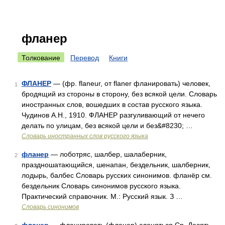
фланер
Толкование
Перевод
Книги
ФЛАНЕР
— (фр. flaneur, от flaner фланировать) человек,
1
бродящий из стороны в сторону, без всякой цели. Словарь
иностранных слов, вошедших в состав русского языка.
Чудинов А.Н., 1910. ФЛАНЕР разгуливающий от нечего
делать по улицам, без всякой цели и без&#8230; …
Словарь иностранных слов русского языка
фланер
— лоботряс, шалбер, шалаберник,
2
праздношатающийся, шенапан, бездельник, шалберник,
лодырь, балбес Словарь русских синонимов. фланёр см.
бездельник Словарь синонимов русского языка.
Практический справочник. М.: Русский язык. З …
Словарь синонимов