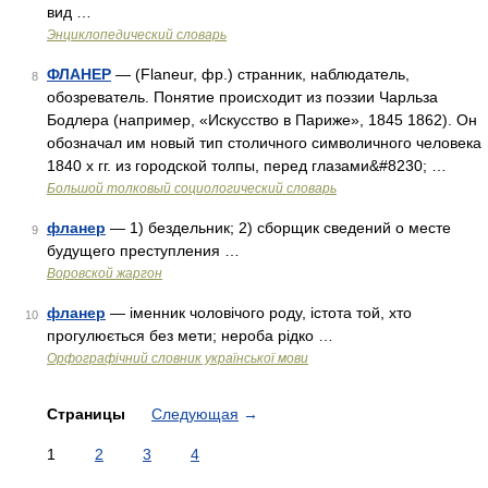
вид …
Энциклопедический словарь
ФЛАНЕР
— (Flaneur, фр.) странник, наблюдатель,
8
обозреватель. Понятие происходит из поэзии Чарльза
Бодлера (например, «Искусство в Париже», 1845 1862). Он
обозначал им новый тип столичного символичного человека
1840 х гг. из городской толпы, перед глазами&#8230; …
Большой толковый социологический словарь
фланер
— 1) бездельник; 2) сборщик сведений о месте
9
будущего преступления …
Воровской жаргон
фланер
— іменник чоловічого роду, істота той, хто
10
прогулюється без мети; нероба рідко …
Орфографічний словник української мови
Страницы
Следующая
→
1
2
3
4